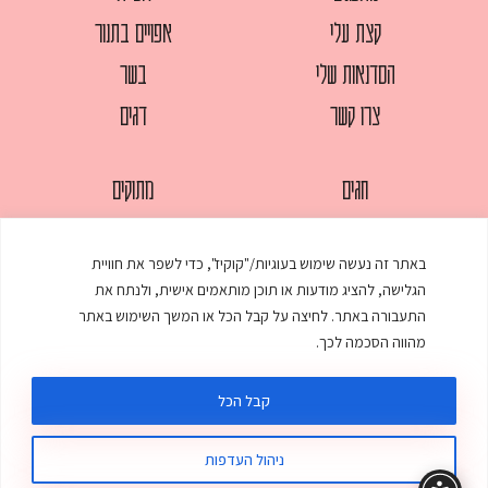
קצת עלי
אפויים בתנור
הסדנאות שלי
בשר
צרו קשר
דגים
חגים
מתוקים
לחמים
סלטים
באתר זה נעשה שימוש בעוגיות/"קוקיז", כדי לשפר את חוויית
מאפים
עוגות
הגלישה, להציג מודעות או תוכן מותאמים אישית, ולנתח את
ממולאים
עוף
התעבורה באתר. לחיצה על קבל הכל או המשך השימוש באתר
מהווה הסכמה לכך.
מרקים
פסטות
קבל הכל
ניהול העדפות
© כל הזכויות שמורות לענת אלישע |
עיצוב ובניית אתר
:
סטודיו דנקו