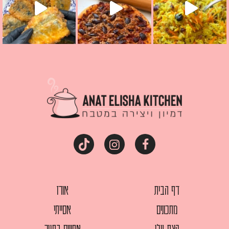
דף הבית
אורז
מתכונים
אסייתי
קצת עלי
אפויים בתנור