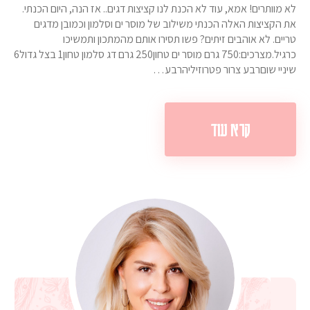
לא מוותרים! אמא, עוד לא הכנת לנו קציצות דגים.. אז הנה, היום הכנתי.
את הקציצות האלה הכנתי משילוב של מוסר ים וסלמון וכמובן מדגים
טריים. לא אוהבים זיתים? פשו תסירו אותם מהמתכון ותמשיכו
כרגיל.מצרכים:750 גרם מוסר ים טחון250 גרם דג סלמון טחון1 בצל גדול6
שיניי שוםרבע צרור פטרוזיליהרבע…
קרא עוד