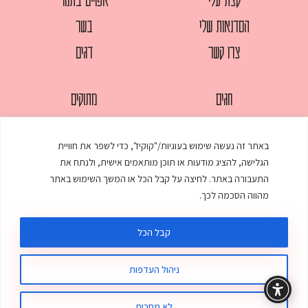
הסדנאות שלי
בשר
צרו קשר
דגים
חגים
מתוקים
לחמים
סלטים
באתר זה נעשה שימוש בעוגיות/"קוקיז", כדי לשפר את חוויית
מאפים
עוגות
הגלישה, להציג מודעות או תוכן מותאמים אישית, ולנתח את
ממולאים
עוף
התעבורה באתר. לחיצה על קבל הכל או המשך השימוש באתר
מהווה הסכמה לכך.
מרקים
פסטות
קבל הכל
ניהול העדפות
© כל הזכויות שמורות לענת אלישע |
עיצוב ובניית אתר
:
סטודיו דנקו
תקנון האתר
מדיניות פרטיות
לא מסכים