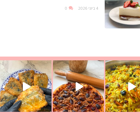
4 ביוני 2026
0
ככה? ההסבר בסרטו
מז׳ווז׳ין או בתרגום לעברית, מחותנים
מתכון ראש