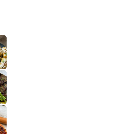
קלחי תירס צרובים על מחבת עם גבינה בולגרית מעודנת מ
נשנושי פרגיות קריספיים ממכרים שמכיני
לחם מחבת שהוא שיל
פסטל טוניסאי לתשעת הימים, חשבתי מה ל
⁨ סביח מפורק כי צריך לאכול משהו
אז מה בשבילכם? בפ
אורז יצירתי לת
פיצה של תשעת הימים ולמה היא נקראת ככה? ההסבר בסרטו
מז׳ווז׳ין או בתרגום לעברית, מח
שייטל מוקפץ עם