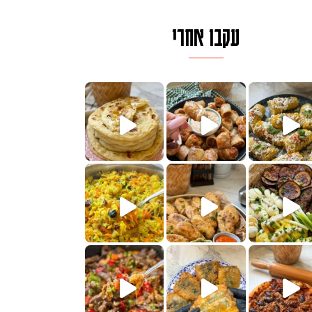
עקבו אחרי
ם בכמה דקות עב
וב של מופלטה וספינז׳, רעיון מעול
חדש לכם ונראה
שעת הימים ולכבוד שבת קודש
למתכון
ותנים
מתכון ראש
 אורז חביתה וירקות, למתכון
. המרכי