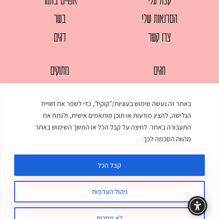
הסדנאות שלי
בשר
צרו קשר
דגים
חגים
מתוקים
לחמים
סלטים
באתר זה נעשה שימוש בעוגיות/"קוקיז", כדי לשפר את חוויית
מאפים
עוגות
הגלישה, להציג מודעות או תוכן מותאמים אישית, ולנתח את
ממולאים
עוף
התעבורה באתר. לחיצה על קבל הכל או המשך השימוש באתר
מהווה הסכמה לכך.
מרקים
פסטות
קבל הכל
ניהול העדפות
© כל הזכויות שמורות לענת אלישע |
עיצוב ובניית אתר
:
סטודיו דנקו
תקנון האתר
מדיניות פרטיות
לא מסכים