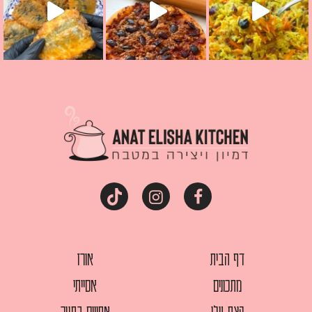
דף הבית
אורז
מתכונים
אסייתי
קצת עלי
אפויים בתנור