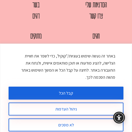
הסדנאות שלי
בשר
צרו קשר
דגים
חגים
מתוקים
לחמים
סלטים
באתר זה נעשה שימוש בעוגיות/"קוקיז", כדי לשפר את חוויית
מאפים
עוגות
הגלישה, להציג מודעות או תוכן מותאמים אישית, ולנתח את
ממולאים
עוף
התעבורה באתר. לחיצה על קבל הכל או המשך השימוש באתר
מהווה הסכמה לכך.
מרקים
פסטות
קבל הכל
ניהול העדפות
© כל הזכויות שמורות לענת אלישע |
עיצוב ובניית אתר
:
סטודיו דנקו
תקנון האתר
מדיניות פרטיות
לא מסכים