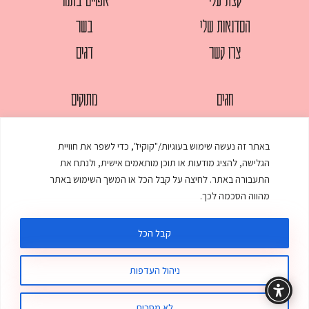
הסדנאות שלי
בשר
צרו קשר
דגים
חגים
מתוקים
לחמים
סלטים
באתר זה נעשה שימוש בעוגיות/"קוקיז", כדי לשפר את חוויית
מאפים
עוגות
הגלישה, להציג מודעות או תוכן מותאמים אישית, ולנתח את
ממולאים
עוף
התעבורה באתר. לחיצה על קבל הכל או המשך השימוש באתר
מהווה הסכמה לכך.
מרקים
פסטות
קבל הכל
ניהול העדפות
© כל הזכויות שמורות לענת אלישע |
עיצוב ובניית אתר
:
סטודיו דנקו
תקנון האתר
מדיניות פרטיות
לא מסכים