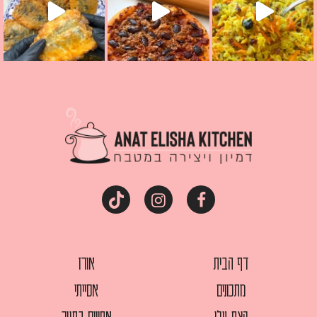
דף הבית
אורז
מתכונים
אסייתי
קצת עלי
אפויים בתנור