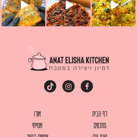
דף הבית
אורז
מתכונים
אסייתי
קצת עלי
אפויים בתנור