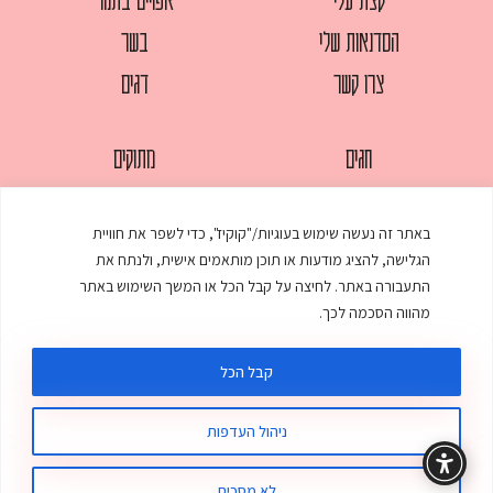
הסדנאות שלי
בשר
צרו קשר
דגים
חגים
מתוקים
לחמים
סלטים
באתר זה נעשה שימוש בעוגיות/"קוקיז", כדי לשפר את חוויית
מאפים
עוגות
הגלישה, להציג מודעות או תוכן מותאמים אישית, ולנתח את
ממולאים
עוף
התעבורה באתר. לחיצה על קבל הכל או המשך השימוש באתר
מהווה הסכמה לכך.
מרקים
פסטות
קבל הכל
ניהול העדפות
© כל הזכויות שמורות לענת אלישע |
עיצוב ובניית אתר
:
סטודיו דנקו
תקנון האתר
מדיניות פרטיות
לא מסכים