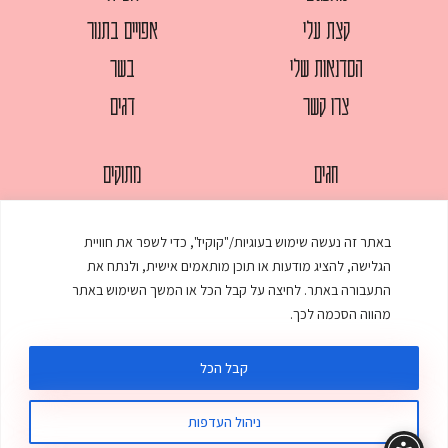
קצת עלי
אפויים בתנור
הסדנאות שלי
בשר
צרו קשר
דגים
חגים
מתוקים
לחמים
סלטים
באתר זה נעשה שימוש בעוגיות/"קוקיז", כדי לשפר את חוויית
מאפים
עוגות
הגלישה, להציג מודעות או תוכן מותאמים אישית, ולנתח את
ממולאים
עוף
התעבורה באתר. לחיצה על קבל הכל או המשך השימוש באתר
מהווה הסכמה לכך.
מרקים
פסטות
קבל הכל
ניהול העדפות
© כל הזכויות שמורות לענת אלישע |
עיצוב ובניית אתר
:
סטודיו דנקו