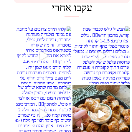
עקבו אחרי
מחבת עם גבינה בולגרית מעודנת מ
ר
ב
 של מופלטה וספינז׳, רעיון מעול