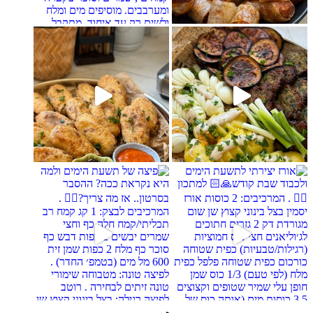
מים, חשבתי מה לחדש לכם ונראה
פ
ה היא נקראת ככה? ההסבר בסרטו
ן