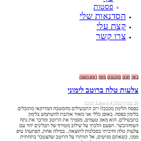
פסטות
הסדנאות שלי
קצת עלי
צרו קשר
בשר
חגים
מתכונים
פסח
ראש השנה
צלעות טלה ברוטב לימוני
20 במרץ 2023
4
0
Likes
תגובה
בפסח הלימון מככב!! רוב התבשילים מהמטבח המרוקאי מתובלים
בלימון בפסח. באופן כללי אני מאוד אוהבת להשתמש בלימון
בתבשילים. הוא מאזן טעמים, מסמיך את הרוטב ומרכך את נתח
העוף/הבשר. הפעם הלכתי על שילוב מטורף של תבלינים יחד עם
צלעות טלה וחיכיתי בסבלנות לתוצאה.. במילה אחת, הפתעה! טיפ
ממני, כשאתם מגישים, אל תוותרו על הרוטב שהצטבר בתחתית