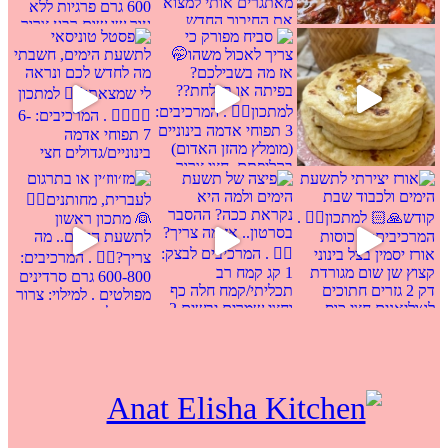
ל
סאי לתשעת הימים, חשבתי מה לחדש לכם ונראה
משהו
אז מה בשבילכם? בפ
קראת ככה? ההסבר בסרטו
ן
מז׳ווז׳ין או בתרגום לעברית, מחותנים
מתכון ראש