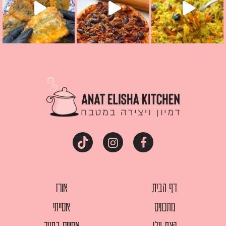
דף הבית
אורז
מתכונים
אסייתי
קצת עלי
אפויים בתנור