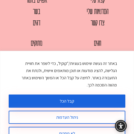
הסדנאות שלי
בשר
צרו קשר
דגים
חגים
מתוקים
לחמים
סלטים
באתר זה נעשה שימוש בעוגיות/"קוקיז", כדי לשפר את חוויית
מאפים
עוגות
הגלישה, להציג מודעות או תוכן מותאמים אישית, ולנתח את
ממולאים
עוף
התעבורה באתר. לחיצה על קבל הכל או המשך השימוש באתר
מהווה הסכמה לכך.
מרקים
פסטות
קבל הכל
ניהול העדפות
© כל הזכויות שמורות לענת אלישע |
עיצוב ובניית אתר
:
סטודיו דנקו
תקנון האתר
מדיניות פרטיות
לא מסכים