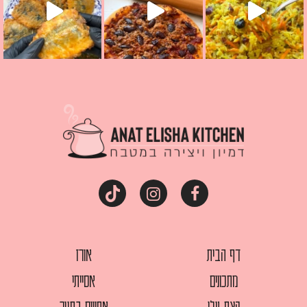
דף הבית
אורז
מתכונים
אסייתי
קצת עלי
אפויים בתנור