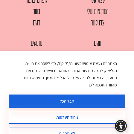
הסדנאות שלי
בשר
צרו קשר
דגים
חגים
מתוקים
לחמים
סלטים
באתר זה נעשה שימוש בעוגיות/"קוקיז", כדי לשפר את חוויית
מאפים
עוגות
הגלישה, להציג מודעות או תוכן מותאמים אישית, ולנתח את
ממולאים
עוף
התעבורה באתר. לחיצה על קבל הכל או המשך השימוש באתר
מהווה הסכמה לכך.
מרקים
פסטות
קבל הכל
ניהול העדפות
© כל הזכויות שמורות לענת אלישע |
עיצוב ובניית אתר
:
סטודיו דנקו
תקנון האתר
מדיניות פרטיות
לא מסכים