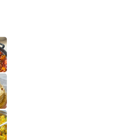
קלחי תירס צרובים על מחבת עם גבינה בו
נשנושי פרגיות קריס
תבשיל גולש לכבוד שבת קודש, מתכון חדש
. גולש המר
לחם מחבת שהוא שילוב של מופלטה וספינז׳, רעיון מעול
פסטל טוניסאי לתשעת 
⁨ סביח מפורק כי צריך לאכול משהו
אז מה
פיצה של תשעת הימים ולמה היא נקראת ככה
אורז יצירתי לתשעת הימים ולכבוד שבת קודש
למתכון
מז׳ווז׳ין 