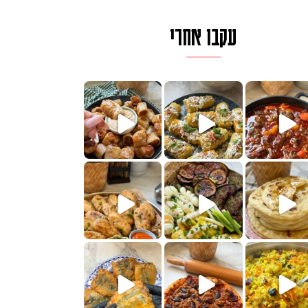
עקבו אחרי
לגרית מעודנת מ
פיים ממכרים שמכינים בכמה דקות עב
הימים, חשבתי מה לחדש לכם ונראה
 בשבילכם? בפ
? ההסבר בסרטו
או בתרגום לעברית, מחותנים
מתכון ראש