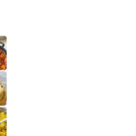
קלחי תירס צרובים על מחבת עם גבינה בו
נשנושי פרגיות קריס
תבשיל גולש לכבוד שבת קודש, מתכון חדש
. גולש המר
לחם מחבת שהוא שילוב של מופלטה וספינז׳, רעיון מעול
פסטל טוניסאי לתשעת 
⁨ סביח מפורק כי צריך לאכול משהו
אז מה
פיצה של תשעת הימים ולמה היא נקראת ככה
אורז יצירתי לתשעת הימים ולכבוד שבת קודש
למתכון
מז׳ווז׳ין 