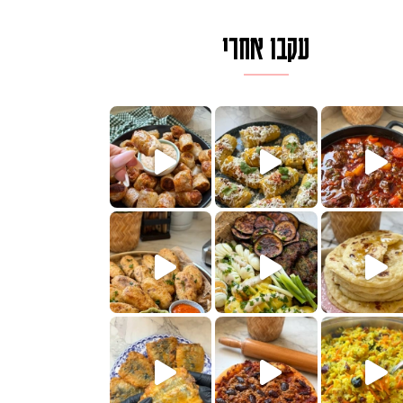
עקבו אחרי
לגרית מעודנת מ
פיים ממכרים שמכינים בכמה דקות עב
הימים, חשבתי מה לחדש לכם ונראה
 בשבילכם? בפ
? ההסבר בסרטו
או בתרגום לעברית, מחותנים
מתכון ראש