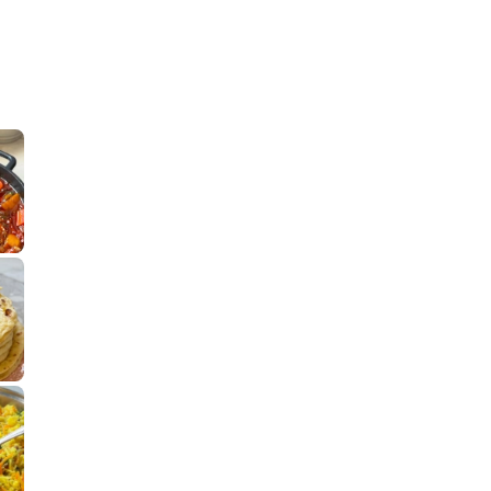
קלחי תירס צרובים על מחבת עם גבינה בו
נשנושי פרגיות קריס
תבשיל גולש לכבוד שבת קודש, מתכון חדש
. גולש המר
לחם מחבת שהוא שילוב של מופלטה וספינז׳, רעיון מעול
פסטל טוניסאי לתשעת 
⁨ סביח מפורק כי צריך לאכול משהו
אז מה
פיצה של תשעת הימים ולמה היא נקראת ככה
אורז יצירתי לתשעת הימים ולכבוד שבת קודש
למתכון
מז׳ווז׳ין 