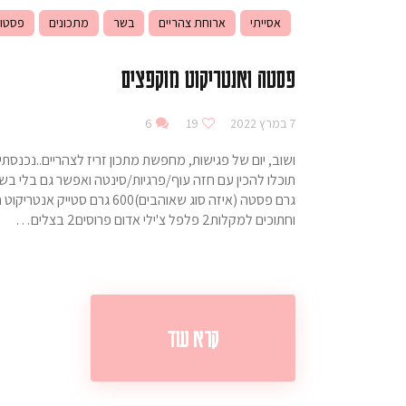
אסייתי
ארוחת צהריים
בשר
מתכונים
פסטו
פסטה ואנטריקוט מוקפצים
7 במרץ 2022
19
6
ושוב, יום של פגישות, מחפשת מתכון זריז לצהריים..נכנסתי
וחתוכים למקלות2 פלפל צ'ילי אדום פרוסים2 בצלים…
קרא עוד