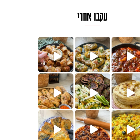
עקבו אחרי
לגרית מעודנת מ
פיים ממכרים שמכינים בכמה דקות עב
הימים, חשבתי מה לחדש לכם ונראה
 בשבילכם? בפ
? ההסבר בסרטו
או בתרגום לעברית, מחותנים
מתכון ראש