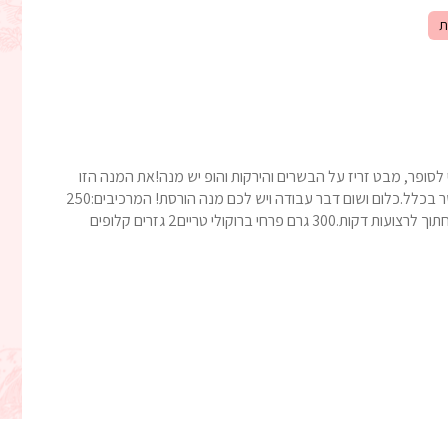
ת
 לסופר, מבט זריז על הבשרים והירקות והופ יש מנה!את המנה הזו
תוכלו להכין עם חזה עוף/פרגיות/סינטה ואפשר גם בלי בשר בכלל.כלום ושום דבר עבודה ויש לכם מנה הורסת! המרכיבים:250
גרם פסטה (איזה סוג שאוהבים)600 גרם סטייק אנטריקוט חתוך לרצועות דקות.300 גרם פרחי ברוקולי טריים2 גזרים קלופים