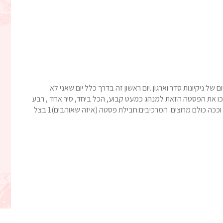
ל ניקיונות סדר וארגון..יום ראשון זה בדרך כלל יום שאני לא
את הפסטה הזאת למנהג כמעט קבוע, הכל ביחד, סיר אחד , רבע
שעה ויש לכם תוספת חמה וטעימה.אני די מרוצה מההסדר וככה כולם מרוצים. המרכיבים:חבילת פסטה (איזה שאוהבים)1 בצל