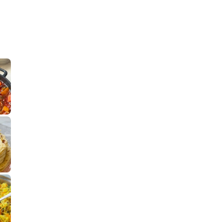
קלחי תירס צרובים על מחבת עם גבינה בו
נשנושי פרגיות קריס
תבשיל גולש לכבוד שבת קודש, מתכון חדש
. גולש המר
לחם מחבת שהוא שילוב של מופלטה וספינז׳, רעיון מעול
פסטל טוניסאי לתשעת 
⁨ סביח מפורק כי צריך לאכול משהו
אז מה
פיצה של תשעת הימים ולמה היא נקראת ככה
אורז יצירתי לתשעת הימים ולכבוד שבת קודש
למתכון
מז׳ווז׳ין 