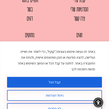
הסדנאות שלי
בשר
צרו קשר
דגים
חגים
מתוקים
לחמים
סלטים
באתר זה נעשה שימוש בעוגיות/"קוקיז", כדי לשפר את חוויית
מאפים
עוגות
הגלישה, להציג מודעות או תוכן מותאמים אישית, ולנתח את
ממולאים
עוף
התעבורה באתר. לחיצה על קבל הכל או המשך השימוש באתר
מהווה הסכמה לכך.
מרקים
פסטות
קבל הכל
ניהול העדפות
© כל הזכויות שמורות לענת אלישע |
עיצוב ובניית אתר
:
סטודיו דנקו
תקנון האתר
מדיניות פרטיות
לא מסכים