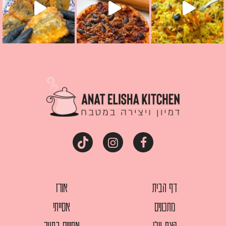
דף הבית
אורז
מתכונים
אסייתי
קצת עלי
אפויים בתנור