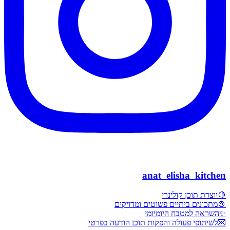
anat_elisha_kitchen
🍋יוצרת תוכן קולינרי
🍲מתכונים ביתיים פשוטים ומדויקים
✨השראה למטבח היומיומי
💌לשיתופי פעולה והפקות תוכן הודעה בפרטי