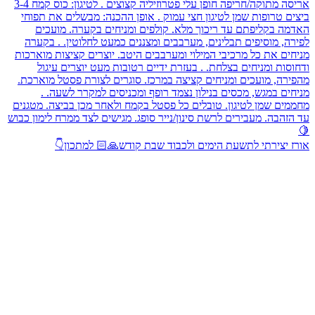
אורז יצירתי לתשעת הימים ולכבוד שבת קודש🙏🏻 למתכון👇