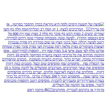
מז׳ווז׳ין או בתרגום לעברית, מחותנים🤵‍♂️👰 מתכון ראש