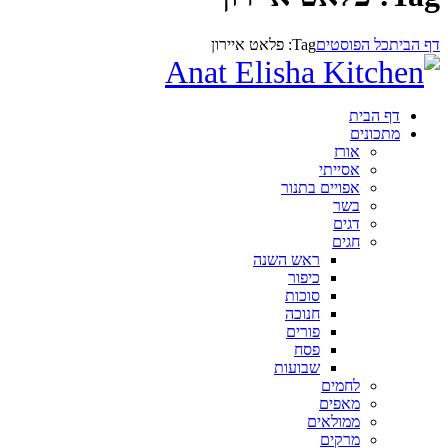
דף הבית
כל הפוסטים
Tag: פלאט איירון
דף הבית
מתכונים
אורז
אסייתי
אפויים בתנור
בשר
דגים
חגים
ראש השנה
כיפור
סוכות
חנוכה
פורים
פסח
שבועות
לחמים
מאפים
ממולאים
מרקים