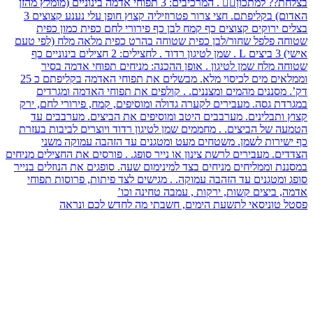
פסטל טוניסאי לתשעת הימים, חשבתי מה לחדש לכם ונראה