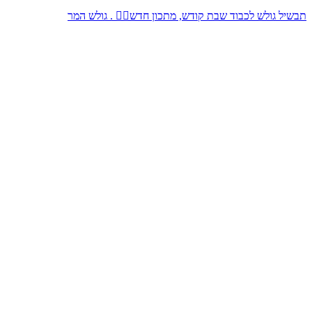
תבשיל גולש לכבוד שבת קודש, מתכון חדש👇🏻 . גולש המר