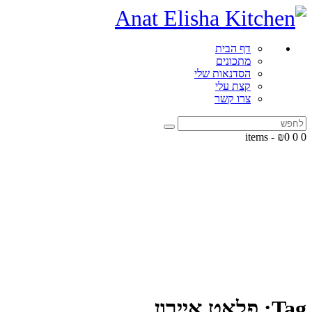
דף הבית
מתכונים
הסדנאות שלי
קצת עלי
צרו קשר
-
₪0
0
0 items
Tag: פלאט איירון