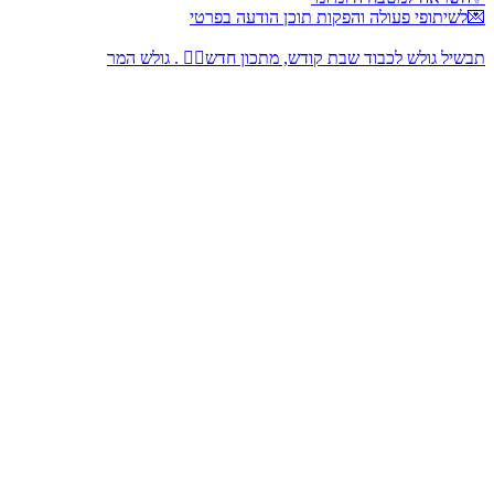
💌לשיתופי פעולה והפקות תוכן הודעה בפרטי
תבשיל גולש לכבוד שבת קודש, מתכון חדש👇🏻 . גולש המר