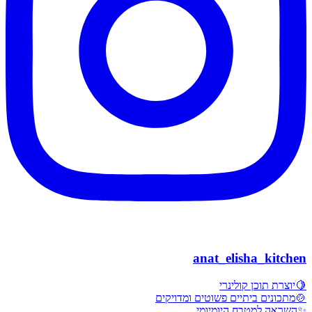
anat_elisha_kitchen
🍋יוצרת תוכן קולינרי
🍲מתכונים ביתיים פשוטים ומדויקים
✨השראה למטבח היומיומי