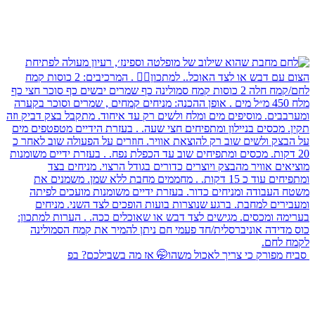
⁨ סביח מפורק כי צריך לאכול משהו🤭 אז מה בשבילכם? בפ