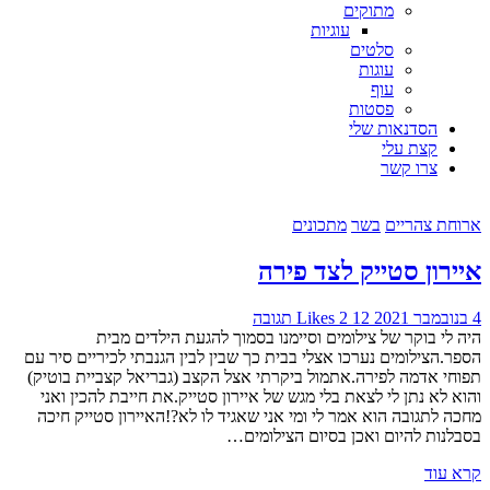
מתוקים
עוגיות
סלטים
עוגות
עוף
פסטות
הסדנאות שלי
קצת עלי
צרו קשר
ארוחת צהריים
בשר
מתכונים
איירון סטייק לצד פירה
4 בנובמבר 2021
12
2
Likes
תגובה
היה לי בוקר של צילומים וסיימנו בסמוך להגעת הילדים מבית
הספר.הצילומים נערכו אצלי בבית כך שבין לבין הגנבתי לכיריים סיר עם
תפוחי אדמה לפירה.אתמול ביקרתי אצל הקצב (גבריאל קצביית בוטיק)
והוא לא נתן לי לצאת בלי מגש של איירון סטייק.את חייבת להכין ואני
מחכה לתגובה הוא אמר לי ומי אני שאגיד לו לא?!האיירון סטייק חיכה
בסבלנות להיום ואכן בסיום הצילומים…
קרא עוד