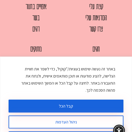
קצת עלי
אפויים בתנור
הסדנאות שלי
בשר
צרו קשר
דגים
חגים
מתוקים
לחמים
סלטים
באתר זה נעשה שימוש בעוגיות/"קוקיז", כדי לשפר את חוויית
מאפים
עוגות
הגלישה, להציג מודעות או תוכן מותאמים אישית, ולנתח את
ממולאים
עוף
התעבורה באתר. לחיצה על קבל הכל או המשך השימוש באתר
מהווה הסכמה לכך.
מרקים
פסטות
קבל הכל
ניהול העדפות
© כל הזכויות שמורות לענת אלישע |
עיצוב ובניית אתר
:
סטודיו דנקו