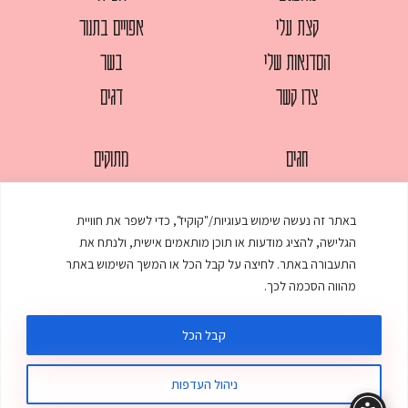
קצת עלי
אפויים בתנור
הסדנאות שלי
בשר
צרו קשר
דגים
חגים
מתוקים
לחמים
סלטים
באתר זה נעשה שימוש בעוגיות/"קוקיז", כדי לשפר את חוויית
מאפים
עוגות
הגלישה, להציג מודעות או תוכן מותאמים אישית, ולנתח את
ממולאים
עוף
התעבורה באתר. לחיצה על קבל הכל או המשך השימוש באתר
מהווה הסכמה לכך.
מרקים
פסטות
קבל הכל
ניהול העדפות
© כל הזכויות שמורות לענת אלישע |
עיצוב ובניית אתר
:
סטודיו דנקו