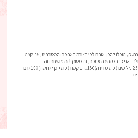
..כן, תוכלו להכין אותם לפי הצורה הארוכה והמסורתית, אני קצת
לד.. אני כבר מזהירה אתכם, זה מטורף!זה מושחת וזה
טעיםםםםם!!!! חבל על הברברת בואו נתחיל.. המרכיבים:250 מל מים ( כוס מדידה)150 גרם קמח ( כוס+ כף גדושה)100 גרם