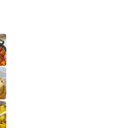
קלחי תירס צרובים על מחבת עם גבינה בו
נשנושי פרגיות קריס
תבשיל גולש לכבוד שבת קודש, מתכון חדש
. גולש המר
לחם מחבת שהוא שילוב של מופלטה וספינז׳, רעיון מעול
פסטל טוניסאי לתשעת 
⁨ סביח מפורק כי צריך לאכול משהו
אז מה
פיצה של תשעת הימים ולמה היא נקראת ככה
אורז יצירתי לתשעת הימים ולכבוד שבת קודש
למתכון
מז׳ווז׳ין 