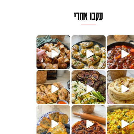
עקבו אחרי
לגרית מעודנת מ
פיים ממכרים שמכינים בכמה דקות עב
הימים, חשבתי מה לחדש לכם ונראה
 בשבילכם? בפ
? ההסבר בסרטו
או בתרגום לעברית, מחותנים
מתכון ראש