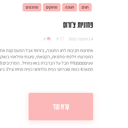
חגים
חנוכה
מתוקים
מתכונים
פחזניות צ'ורוס
4 בדצמבר 2021
9
0
אחרונות חביבות לחג החנוכה, צ'ורוס! אבל הפעם קצת אחרת
התפרעתי.זילפתי פחזניות, הקפאתי, טיגנתי ומילאתי בשוקו
חמאה4 כפות סוכרחצי כפית מלחחצי כפית מחית וניל3 ביצים…
קרא עוד