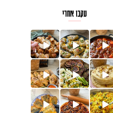
עקבו אחרי
לגרית מעודנת מ
פיים ממכרים שמכינים בכמה דקות עב
הימים, חשבתי מה לחדש לכם ונראה
 בשבילכם? בפ
? ההסבר בסרטו
או בתרגום לעברית, מחותנים
מתכון ראש