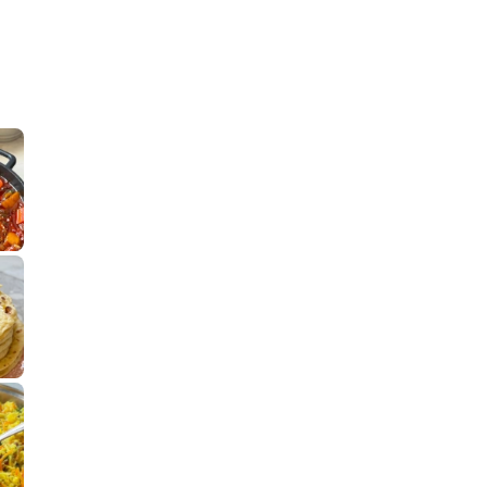
קלחי תירס צרובים על מחבת עם גבינה בו
נשנושי פרגיות קריס
תבשיל גולש לכבוד שבת קודש, מתכון חדש
. גולש המר
לחם מחבת שהוא שילוב של מופלטה וספינז׳, רעיון מעול
פסטל טוניסאי לתשעת 
⁨ סביח מפורק כי צריך לאכול משהו
אז מה
פיצה של תשעת הימים ולמה היא נקראת ככה
אורז יצירתי לתשעת הימים ולכבוד שבת קודש
למתכון
מז׳ווז׳ין 