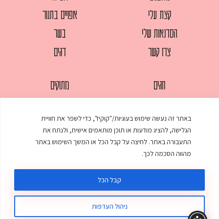
קצת עלי
אפויים בתנור
הסדנאות שלי
בשר
צרו קשר
דגים
חגים
מתוקים
לחמים
סלטים
באתר זה נעשה שימוש בעוגיות/"קוקיז", כדי לשפר את חוויית
מאפים
עוגות
הגלישה, להציג מודעות או תוכן מותאמים אישית, ולנתח את
ממולאים
עוף
התעבורה באתר. לחיצה על קבל הכל או המשך השימוש באתר
מהווה הסכמה לכך.
מרקים
פסטות
קבל הכל
ניהול העדפות
© כל הזכויות שמורות לענת אלישע |
עיצוב ובניית אתר
:
סטודיו דנקו