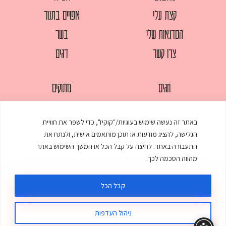
קצת עלי
אפויים בתנור
הסדנאות שלי
בשר
צרו קשר
דגים
חגים
מתוקים
לחמים
סלטים
באתר זה נעשה שימוש בעוגיות/"קוקיז", כדי לשפר את חוויית
מאפים
עוגות
הגלישה, להציג מודעות או תוכן מותאמים אישית, ולנתח את
ממולאים
עוף
התעבורה באתר. לחיצה על קבל הכל או המשך השימוש באתר
מהווה הסכמה לכך.
מרקים
פסטות
קבל הכל
ניהול העדפות
© כל הזכויות שמורות לענת אלישע |
עיצוב ובניית אתר
:
סטודיו דנקו