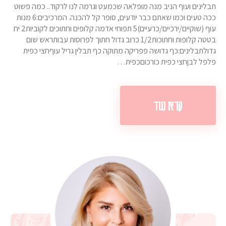
תבלינים ועוף הניב מנה מופלאה שכמעט וגרמה לנו לרקוד.. כמה פשוט
ככה טעים וכמו שאתם כבר יודעים, סופר קל להכנה. המרכיבים:6 מנות
עוף (שוקיים/ירכיים/כרעיים)5 תפוחי אדמה קלופים וחתוכים לקוביות2 יח
בטטה קלופות וחתוכות1/2 כרוב גדול חתוך לפרוסות עבותראש שום
גדולתבלינים:כף גדושה פפריקה מתוקה כף תבלין גריל עוףחצי כפית
פלפל לבןחצי כפית כורכוםכפית…
קרא עוד