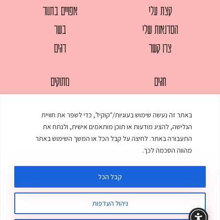
קצת עלי
אפויים בתנור
הסדנאות שלי
בשר
צרו קשר
דגים
חגים
מתוקים
לחמים
סלטים
באתר זה נעשה שימוש בעוגיות/"קוקיז", כדי לשפר את חוויית
מאפים
עוגות
הגלישה, להציג מודעות או תוכן מותאמים אישית, ולנתח את
ממולאים
עוף
התעבורה באתר. לחיצה על קבל הכל או המשך השימוש באתר
מהווה הסכמה לכך.
מרקים
פסטות
קבל הכל
ניהול העדפות
© כל הזכויות שמורות לענת אלישע |
עיצוב ובניית אתר
:
סטודיו דנקו