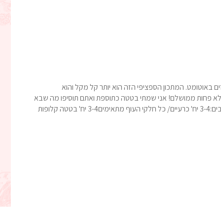
זים באוטומט. המתכון הספציפי הזה הוא יותר קל מקל והוא
 לא פחות ממושלם! אני שמתי בטטה כתוספת ואתם תוסיפו מה שבא
לכם או שפשוט תישארו עם הבטטה כי השילוב וואוו המרכיבים:3-4 יח' כרעיים/ כל חלקי העוף מתאימים3-4 יח' בטטה קלופות