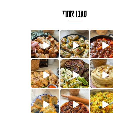
עקבו אחרי
לגרית מעודנת מ
פיים ממכרים שמכינים בכמה דקות עב
הימים, חשבתי מה לחדש לכם ונראה
 בשבילכם? בפ
? ההסבר בסרטו
או בתרגום לעברית, מחותנים
מתכון ראש