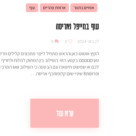
אפויים בתנור
ארוחת צהריים
עוף
עוף במייפל ואריסה
27 ביוני 2024
3
0
הקיץ אוטוטו כאן והראש מתחיל לייצר מתכונים קלילים וזרי
טעיםםםםם בקטע הזוי. השילוב בין המתוק למלוח ולחריף
ופרוסות8 שיניי שום קלופותכף אריסה…
קרא עוד