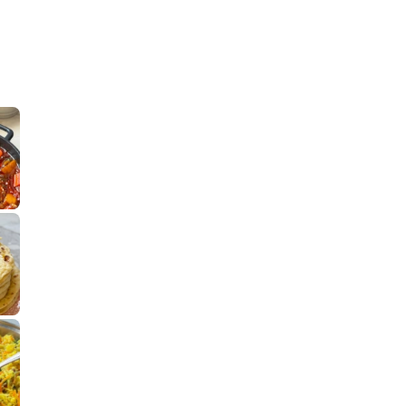
קלחי תירס צרובים על מחבת עם גבינה בו
נשנושי פרגיות קריס
תבשיל גולש לכבוד שבת קודש, מתכון חדש
. גולש המר
לחם מחבת שהוא שילוב של מופלטה וספינז׳, רעיון מעול
פסטל טוניסאי לתשעת 
⁨ סביח מפורק כי צריך לאכול משהו
אז מה
פיצה של תשעת הימים ולמה היא נקראת ככה
אורז יצירתי לתשעת הימים ולכבוד שבת קודש
למתכון
מז׳ווז׳ין 