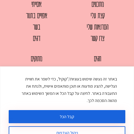
מתכונים
אסייתי
קצת עלי
אפויים בתנור
הסדנאות שלי
בשר
צרו קשר
דגים
חגים
מתוקים
לחמים
סלטים
באתר זה נעשה שימוש בעוגיות/"קוקיז", כדי לשפר את חוויית
מאפים
עוגות
הגלישה, להציג מודעות או תוכן מותאמים אישית, ולנתח את
ממולאים
עוף
התעבורה באתר. לחיצה על קבל הכל או המשך השימוש באתר
מהווה הסכמה לכך.
מרקים
פסטות
קבל הכל
ניהול העדפות