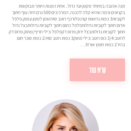
מנה אהובה במיוחד מקטן ועד גדול.. אחת המנות היותר מבוקשות
בקניונים וכמה שהיא קלה להכנה. המרכיבים:500 גרם חזה עוף חתוך
לקוביות3 כפות גדושות קורנפלורכף רוטב סויהשמן לטיגון עמוק.פלפל
אדום חתוך לקוביות גדולותפלפל כתום חתוך לקוביות גדולותבצל גדול
חתוך לקוביות גדולותבצל ירוק פרוס דקפלפל צ׳ילי חריף/מתוק פרוס דק
לרוטב:3/4 כוס רוטב צ׳ילי מתוק3 כפות רוטב סויה2 כפות סוכר חום
בהיר2 כפות חומץ אורז3…
קרא עוד