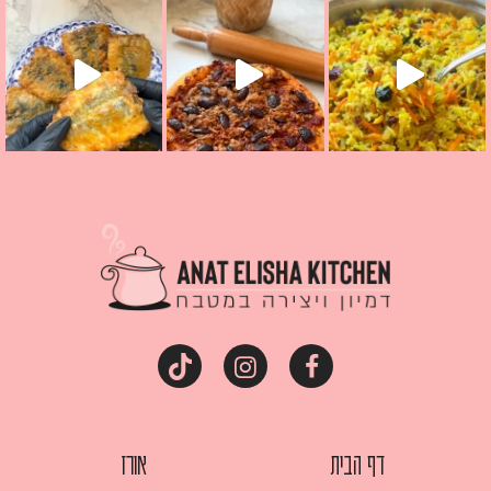
מז׳ווז׳ין או בתרגום לעברית, מחותנים
מתכון ראש
דף הבית
אורז