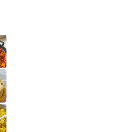
קלחי תירס צרובים על מחבת עם גבינה בו
נשנושי פרגיות קריס
תבשיל גולש לכבוד שבת קודש, מתכון חדש
. גולש המר
לחם מחבת שהוא שילוב של מופלטה וספינז׳, רעיון מעול
פסטל טוניסאי לתשעת 
⁨ סביח מפורק כי צריך לאכול משהו
אז מה
פיצה של תשעת הימים ולמה היא נקראת ככה
אורז יצירתי לתשעת הימים ולכבוד שבת קודש
למתכון
מז׳ווז׳ין 