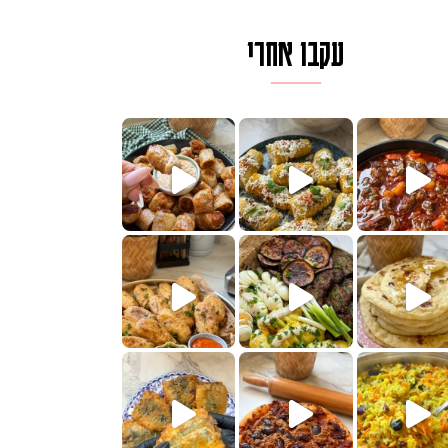
עקבו אחרי
לגרית מעודנת מ
פיים ממכרים שמכינים בכמה דקות עב
הימים, חשבתי מה לחדש לכם ונראה
 בשבילכם? בפ
? ההסבר בסרטו
או בתרגום לעברית, מחותנים
מתכון ראש