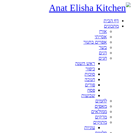
דף הבית
מתכונים
אורז
אסייתי
אפויים בתנור
בשר
דגים
חגים
ראש השנה
כיפור
סוכות
חנוכה
פורים
פסח
שבועות
לחמים
מאפים
ממולאים
מרקים
מתוקים
עוגיות
סלטים