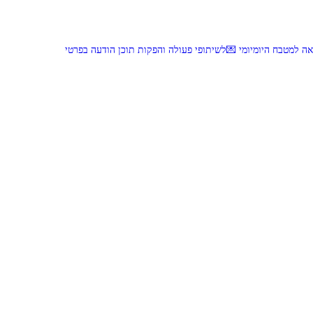
 למטבח היומיומי
💌לשיתופי פעולה והפקות תוכן הודעה בפרטי
נשנושי פרגיות קריספיים ממכרים שמכינים בכמה דקות עב
פסטל טוניסאי לתשעת הימים, חשבתי מה לחדש לכם ונראה