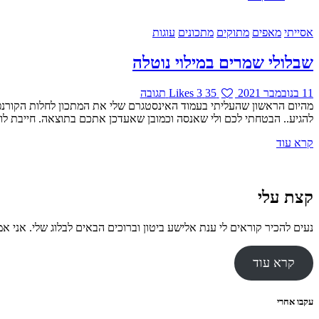
אסייתי
מאפים
מתוקים
מתכונים
עוגות
שבלולי שמרים במילוי נוטלה
11 בנובמבר 2021
35
3
Likes
תגובה
מהיום הראשון שהעליתי בעמוד האינסטגרם שלי את המתכון לחלות הקורנפל
להגיע.. הבטחתי לכם ולי שאנסה וכמובן שאעדכן אתכם בתוצאה. חייבת לומ
קרא עוד
קצת עלי
נעים להכיר קוראים לי ענת אלישע ביטון וברוכים הבאים לבלוג שלי. אני אמא ל-4 ילדים מקסימים, רוני, יובל, נועם ואריאל. נשואה באושר לניסן. גדלתי בבית מרוקאי שכל המהות שלו ה
קרא עוד
עקבו אחרי