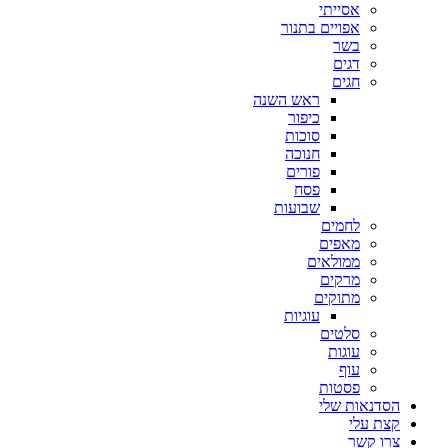
אסייתי
אפויים בתנור
בשר
דגים
חגים
ראש השנה
כיפור
סוכות
חנוכה
פורים
פסח
שבועות
לחמים
מאפים
ממולאים
מרקים
מתוקים
עוגיות
סלטים
עוגות
עוף
פסטות
הסדנאות שלי
קצת עלי
צרו קשר