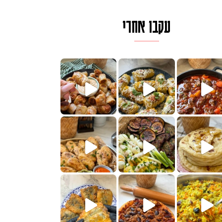
עקבו אחרי
לגרית מעודנת מ
פיים ממכרים שמכינים בכמה דקות עב
הימים, חשבתי מה לחדש לכם ונראה
 בשבילכם? בפ
? ההסבר בסרטו
או בתרגום לעברית, מחותנים
מתכון ראש