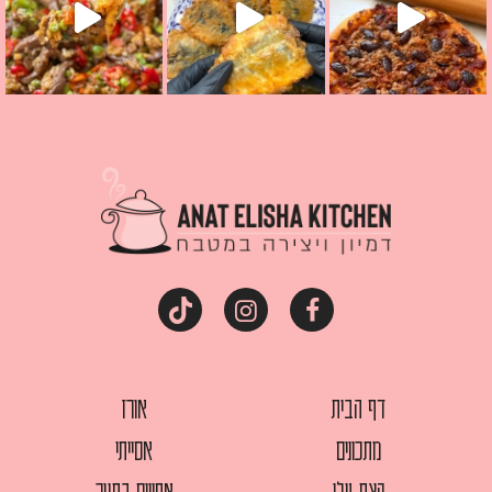
דף הבית
אורז
מתכונים
אסייתי
קצת עלי
אפויים בתנור