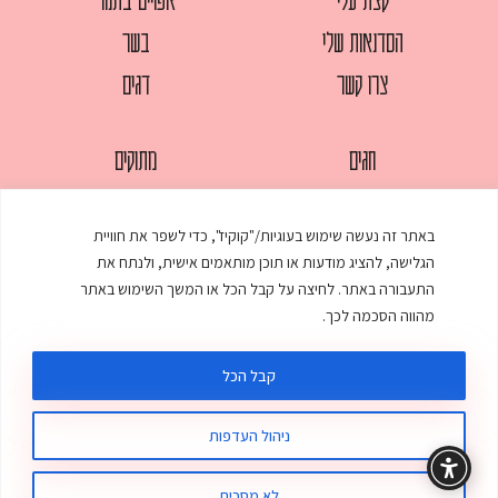
הסדנאות שלי
בשר
צרו קשר
דגים
חגים
מתוקים
לחמים
סלטים
באתר זה נעשה שימוש בעוגיות/"קוקיז", כדי לשפר את חוויית
מאפים
עוגות
הגלישה, להציג מודעות או תוכן מותאמים אישית, ולנתח את
ממולאים
עוף
התעבורה באתר. לחיצה על קבל הכל או המשך השימוש באתר
מהווה הסכמה לכך.
מרקים
פסטות
קבל הכל
ניהול העדפות
© כל הזכויות שמורות לענת אלישע |
עיצוב ובניית אתר
:
סטודיו דנקו
תקנון האתר
מדיניות פרטיות
לא מסכים