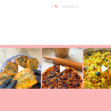
4 ביוני 2026
0
ככה? ההסבר בסרטו
מז׳ווז׳ין או בתרגום לעברית, מחותנים
מתכון ראש