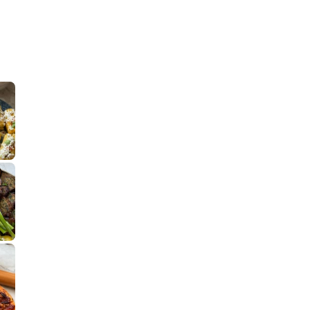
קלחי תירס צרובים על מחבת עם גבינה בולגרית מעודנת מ
נשנושי פרגיות קריספיים ממכרים שמכיני
לחם מחבת שהוא שיל
פסטל טוניסאי לתשעת הימים, חשבתי מה ל
⁨ סביח מפורק כי צריך לאכול משהו
אז מה בשבילכם? בפ
אורז יצירתי לת
פיצה של תשעת הימים ולמה היא נקראת ככה? ההסבר בסרטו
מז׳ווז׳ין או בתרגום לעברית, מח
שייטל מוקפץ עם