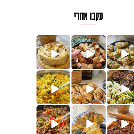
עקבו אחרי
ם בכמה דקות עב
וב של מופלטה וספינז׳, רעיון מעול
חדש לכם ונראה
שעת הימים ולכבוד שבת קודש
למתכון
ותנים
מתכון ראש
 אורז חביתה וירקות, למתכון
. המרכי