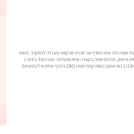
 אותה היה שיא החורף.אני זוכרת שבקושי נתנו לה להתקרר, פשוט
התיישבנו עם כוס תה ולא הפסקנו ליישר..היא נימוחה ועסיסית והשוס, מכינים אותה בקערה אחת ומטרפה. מצרכים:3 ביצים L
(טמפ החדר)1 גביע יוגורט (200 מל)180 גרם סוכר (3/4 כוס)1/2 כוס שמן2 כוסות קמח תופח (280 גר)כף מחית וניל/תמצית5