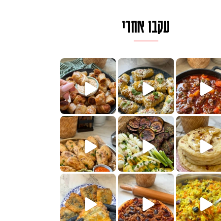
עקבו אחרי
לגרית מעודנת מ
פיים ממכרים שמכינים בכמה דקות עב
הימים, חשבתי מה לחדש לכם ונראה
 בשבילכם? בפ
? ההסבר בסרטו
או בתרגום לעברית, מחותנים
מתכון ראש