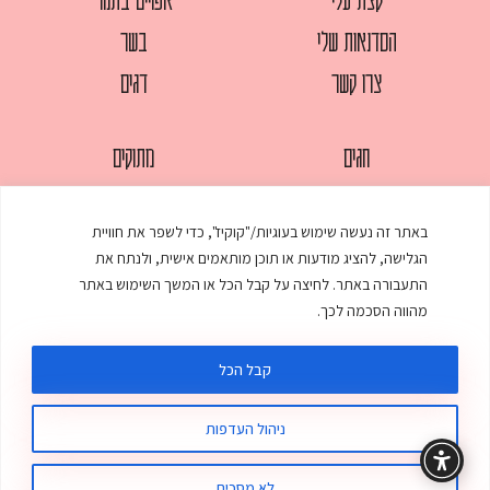
הסדנאות שלי
בשר
צרו קשר
דגים
חגים
מתוקים
לחמים
סלטים
באתר זה נעשה שימוש בעוגיות/"קוקיז", כדי לשפר את חוויית
מאפים
עוגות
הגלישה, להציג מודעות או תוכן מותאמים אישית, ולנתח את
ממולאים
עוף
התעבורה באתר. לחיצה על קבל הכל או המשך השימוש באתר
מהווה הסכמה לכך.
מרקים
פסטות
קבל הכל
ניהול העדפות
© כל הזכויות שמורות לענת אלישע |
עיצוב ובניית אתר
:
סטודיו דנקו
תקנון האתר
מדיניות פרטיות
לא מסכים