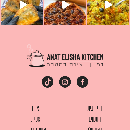
דף הבית
אורז
מתכונים
אסייתי
קצת עלי
אפויים בתנור