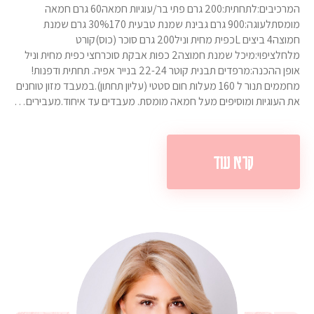
המרכיבים:לתחתית:200 גרם פתי בר/עוגיות חמאה60 גרם חמאה
מומסתלעוגה:900 גרם גבינת שמנת טבעית 30%170 גרם שמנת
חמוצה4 ביצים Lכפית מחית וניל200 גרם סוכר (כוס)קורט
מלחלציפוי:מיכל שמנת חמוצה2 כפות אבקת סוכרחצי כפית מחית וניל
אופן ההכנה:מרפדים תבנית קוטר 22-24 בנייר אפיה. תחתית ודפנות!
מחממים תנור ל 160 מעלות חום סטטי (עליון תחתון).במעבד מזון טוחנים
את העוגיות ומוסיפים מעל חמאה מומסת. מעבדים עד איחוד.מעבירים…
קרא עוד