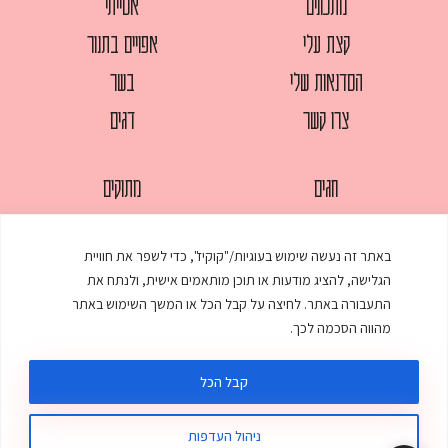
מתכונים
אסייתי
קצת עלי
אפויים בתנור
הסדנאות שלי
בשר
צרו קשר
דגים
חגים
מתוקים
לחמים
סלטים
באתר זה נעשה שימוש בעוגיות/"קוקיז", כדי לשפר את חוויית
מאפים
עוגות
הגלישה, להציג מודעות או תוכן מותאמים אישית, ולנתח את
ממולאים
עוף
התעבורה באתר. לחיצה על קבל הכל או המשך השימוש באתר
מהווה הסכמה לכך.
מרקים
פסטות
קבל הכל
ניהול העדפות
© כל הזכויות שמורות לענת אלישע |
עיצוב ובניית אתר
:
סטודיו דנקו