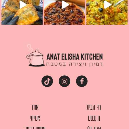
דף הבית
אורז
מתכונים
אסייתי
קצת עלי
אפויים בתנור