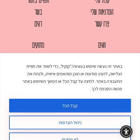
הסדנאות שלי
בשר
צרו קשר
דגים
חגים
מתוקים
לחמים
סלטים
באתר זה נעשה שימוש בעוגיות/"קוקיז", כדי לשפר את חוויית
מאפים
עוגות
הגלישה, להציג מודעות או תוכן מותאמים אישית, ולנתח את
ממולאים
עוף
התעבורה באתר. לחיצה על קבל הכל או המשך השימוש באתר
מהווה הסכמה לכך.
מרקים
פסטות
קבל הכל
ניהול העדפות
© כל הזכויות שמורות לענת אלישע |
עיצוב ובניית אתר
:
סטודיו דנקו
תקנון האתר
מדיניות פרטיות
לא מסכים