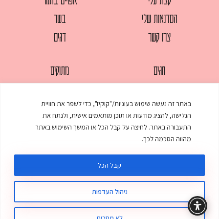
הסדנאות שלי
בשר
צרו קשר
דגים
חגים
מתוקים
לחמים
סלטים
באתר זה נעשה שימוש בעוגיות/"קוקיז", כדי לשפר את חוויית
מאפים
עוגות
הגלישה, להציג מודעות או תוכן מותאמים אישית, ולנתח את
ממולאים
עוף
התעבורה באתר. לחיצה על קבל הכל או המשך השימוש באתר
מהווה הסכמה לכך.
מרקים
פסטות
קבל הכל
ניהול העדפות
© כל הזכויות שמורות לענת אלישע |
עיצוב ובניית אתר
:
סטודיו דנקו
תקנון האתר
מדיניות פרטיות
לא מסכים