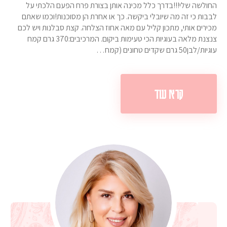
החולשה שלי!!!בדרך כלל מכינה אותן בצורת פרח הפעם הלכתי על
לבבות כי זה מה שיובלי ביקשה. כך או אחרת הן מסוכנות!וכמו שאתם
מכירים אותי, מתכון קליל עם מאה אחוז הצלחה. קצת סבלנות ויש לכם
צנצנת מלאה בעוגיות הכי טעימות ביקום. המרכיבים:370 גרם קמח
עוגיות/לבן50 גרם שקדים טחונים (קמח…
קרא עוד