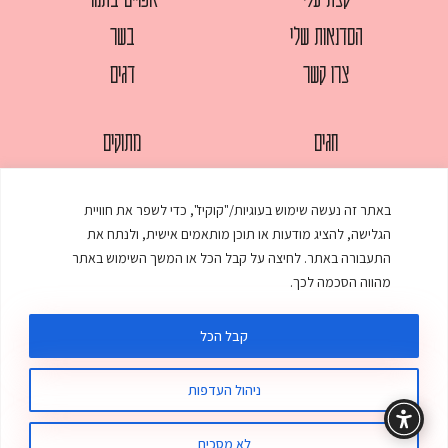
הסדנאות שלי
בשר
צרו קשר
דגים
חגים
מתוקים
לחמים
סלטים
באתר זה נעשה שימוש בעוגיות/"קוקיז", כדי לשפר את חוויית
מאפים
עוגות
הגלישה, להציג מודעות או תוכן מותאמים אישית, ולנתח את
ממולאים
עוף
התעבורה באתר. לחיצה על קבל הכל או המשך השימוש באתר
מהווה הסכמה לכך.
מרקים
פסטות
קבל הכל
ניהול העדפות
© כל הזכויות שמורות לענת אלישע |
עיצוב ובניית אתר
:
סטודיו דנקו
תקנון האתר
מדיניות פרטיות
לא מסכים