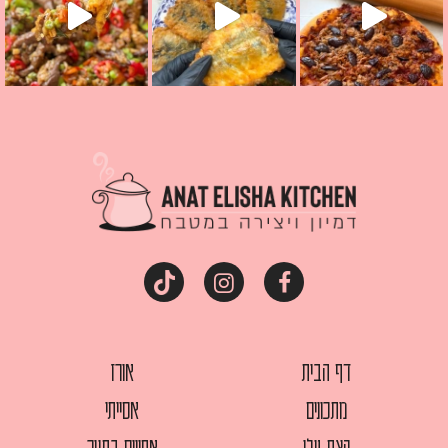
דף הבית
אורז
מתכונים
אסייתי
קצת עלי
אפויים בתנור