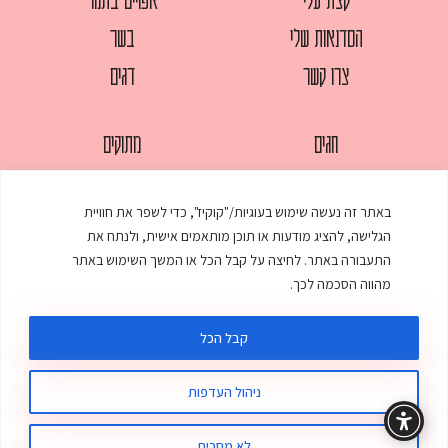
הסדנאות שלי
בשר
צרו קשר
דגים
חגים
מתוקים
לחמים
סלטים
באתר זה נעשה שימוש בעוגיות/"קוקיז", כדי לשפר את חוויית
מאפים
עוגות
הגלישה, להציג מודעות או תוכן מותאמים אישית, ולנתח את
ממולאים
עוף
התעבורה באתר. לחיצה על קבל הכל או המשך השימוש באתר
מהווה הסכמה לכך.
מרקים
פסטות
קבל הכל
ניהול העדפות
© כל הזכויות שמורות לענת אלישע |
עיצוב ובניית אתר
:
סטודיו דנקו
תקנון האתר
מדיניות פרטיות
לא מסכים