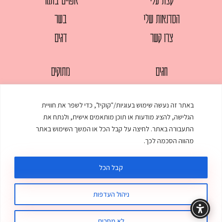
הסדנאות שלי
בשר
צרו קשר
דגים
חגים
מתוקים
לחמים
סלטים
באתר זה נעשה שימוש בעוגיות/"קוקיז", כדי לשפר את חוויית
מאפים
עוגות
הגלישה, להציג מודעות או תוכן מותאמים אישית, ולנתח את
ממולאים
עוף
התעבורה באתר. לחיצה על קבל הכל או המשך השימוש באתר
מהווה הסכמה לכך.
מרקים
פסטות
קבל הכל
ניהול העדפות
© כל הזכויות שמורות לענת אלישע |
עיצוב ובניית אתר
:
סטודיו דנקו
תקנון האתר
מדיניות פרטיות
לא מסכים