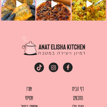
דף הבית
אורז
מתכונים
אסייתי
קצת עלי
אפויים בתנור