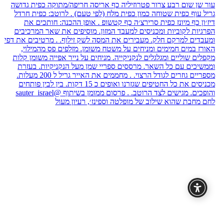
לחם מחבת שהוא שילוב של מופלטה וספינז׳, רעיון מעול