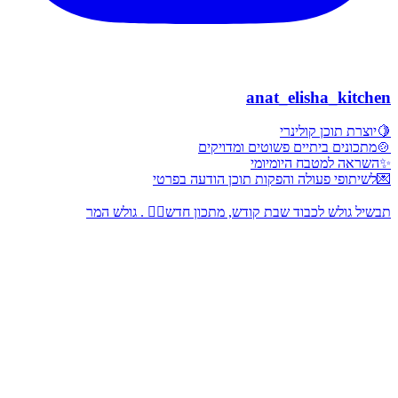
anat_elisha_kitchen
🍋יוצרת תוכן קולינרי
🍲מתכונים ביתיים פשוטים ומדויקים
✨השראה למטבח היומיומי
💌לשיתופי פעולה והפקות תוכן הודעה בפרטי
תבשיל גולש לכבוד שבת קודש, מתכון חדש👇🏻 . גולש המר