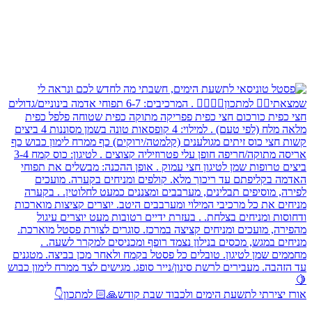
אורז יצירתי לתשעת הימים ולכבוד שבת קודש🙏🏻 למתכון👇