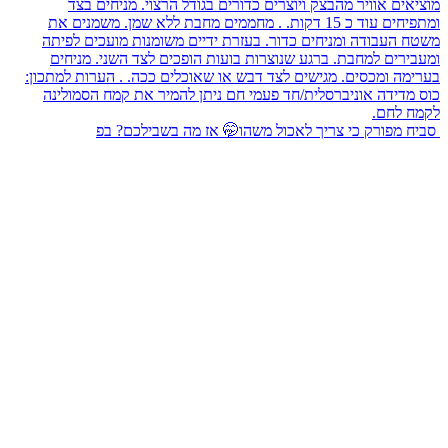
⁨ סביח מפורק כי צריך לאכול משהו🤭 אז מה בשבילכם? בפ