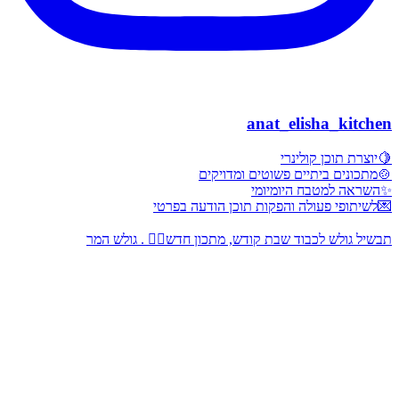
anat_elisha_kitchen
🍋יוצרת תוכן קולינרי
🍲מתכונים ביתיים פשוטים ומדויקים
✨השראה למטבח היומיומי
💌לשיתופי פעולה והפקות תוכן הודעה בפרטי
תבשיל גולש לכבוד שבת קודש, מתכון חדש👇🏻 . גולש המר