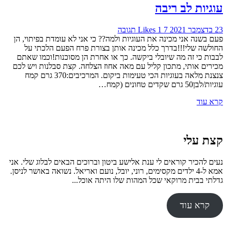
עוגיות לב ריבה
23 בדצמבר 2021
7
1
Likes
תגובה
פעם בשנה אני מכינה את העוגיות ולמה?? כי אני לא עומדת בפיתוי, הן
החולשה שלי!!!בדרך כלל מכינה אותן בצורת פרח הפעם הלכתי על
לבבות כי זה מה שיובלי ביקשה. כך או אחרת הן מסוכנות!וכמו שאתם
מכירים אותי, מתכון קליל עם מאה אחוז הצלחה. קצת סבלנות ויש לכם
צנצנת מלאה בעוגיות הכי טעימות ביקום. המרכיבים:370 גרם קמח
עוגיות/לבן50 גרם שקדים טחונים (קמח…
קרא עוד
קצת עלי
נעים להכיר קוראים לי ענת אלישע ביטון וברוכים הבאים לבלוג שלי. אני
אמא ל-4 ילדים מקסימים, רוני, יובל, נועם ואריאל. נשואה באושר לניסן.
גדלתי בבית מרוקאי שכל המהות שלו היתה אוכל...
קרא עוד