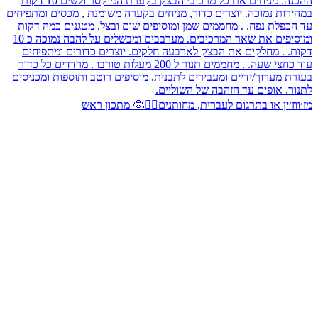
מז׳ווז׳ין או בתרגום לעברית, מחותנים🤵‍♂️👰 מתכון ראש