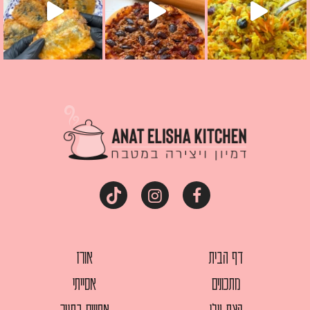
דף הבית
אורז
מתכונים
אסייתי
קצת עלי
אפויים בתנור