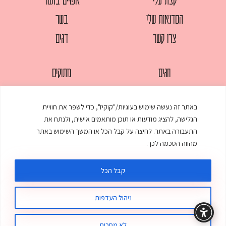
הסדנאות שלי
בשר
צרו קשר
דגים
חגים
מתוקים
לחמים
סלטים
באתר זה נעשה שימוש בעוגיות/"קוקיז", כדי לשפר את חוויית
מאפים
עוגות
הגלישה, להציג מודעות או תוכן מותאמים אישית, ולנתח את
ממולאים
עוף
התעבורה באתר. לחיצה על קבל הכל או המשך השימוש באתר
מהווה הסכמה לכך.
מרקים
פסטות
קבל הכל
ניהול העדפות
© כל הזכויות שמורות לענת אלישע |
עיצוב ובניית אתר
:
סטודיו דנקו
תקנון האתר
מדיניות פרטיות
לא מסכים