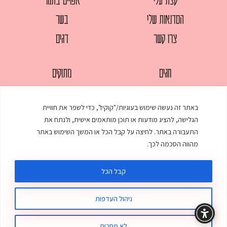
הסדנאות שלי
בשר
צרו קשר
דגים
חגים
מתוקים
לחמים
סלטים
באתר זה נעשה שימוש בעוגיות/"קוקיז", כדי לשפר את חוויית
מאפים
עוגות
הגלישה, להציג מודעות או תוכן מותאמים אישית, ולנתח את
ממולאים
עוף
התעבורה באתר. לחיצה על קבל הכל או המשך השימוש באתר
מהווה הסכמה לכך.
מרקים
פסטות
קבל הכל
ניהול העדפות
© כל הזכויות שמורות לענת אלישע |
עיצוב ובניית אתר
:
סטודיו דנקו
תקנון האתר
מדיניות פרטיות
לא מסכים