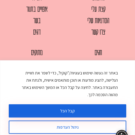
קצת עלי
אפויים בתנור
הסדנאות שלי
בשר
צרו קשר
דגים
חגים
מתוקים
לחמים
סלטים
באתר זה נעשה שימוש בעוגיות/"קוקיז", כדי לשפר את חוויית
מאפים
עוגות
הגלישה, להציג מודעות או תוכן מותאמים אישית, ולנתח את
ממולאים
עוף
התעבורה באתר. לחיצה על קבל הכל או המשך השימוש באתר
מהווה הסכמה לכך.
מרקים
פסטות
קבל הכל
ניהול העדפות
© כל הזכויות שמורות לענת אלישע |
עיצוב ובניית אתר
:
סטודיו דנקו