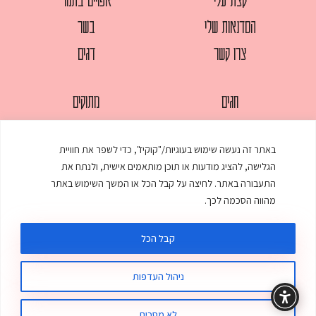
הסדנאות שלי
בשר
צרו קשר
דגים
חגים
מתוקים
לחמים
סלטים
באתר זה נעשה שימוש בעוגיות/"קוקיז", כדי לשפר את חוויית
מאפים
עוגות
הגלישה, להציג מודעות או תוכן מותאמים אישית, ולנתח את
ממולאים
עוף
התעבורה באתר. לחיצה על קבל הכל או המשך השימוש באתר
מהווה הסכמה לכך.
מרקים
פסטות
קבל הכל
ניהול העדפות
© כל הזכויות שמורות לענת אלישע |
עיצוב ובניית אתר
:
סטודיו דנקו
תקנון האתר
מדיניות פרטיות
לא מסכים