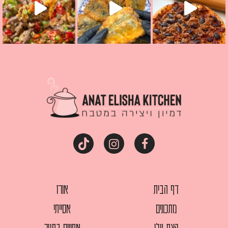
דף הבית
אורז
מתכונים
אסייתי
קצת עלי
אפויים בתנור