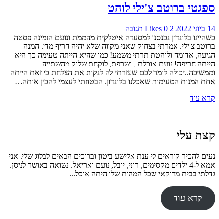
ספגטי ברוטב צ'ילי לוהט
14 ביוני 2022
2
0
Likes
תגובה
כשהיינו בלונדון נכנסנו למסעדה איטלקית מהממת ונועם הזמינה פסטה
ברוטב צ'ילי. אמרתי בצחוק שאני מקווה שלא יהיה חריף מדי. המנה
הגיעה, אדומה ולוהטת תרתי משמע! כמו שהיא הייתה טעימה כך היא
הייתה חריפה! נועם אוכלת , נשרפת, לוקחת שלוק מהשתייה
וממשיכה..יכולה לומר לכם שעזרתי לה לנקות את הצלחת כי זאת הייתה
אחת המנות הטעימות שאכלנו בלונדון. הבטחתי לעצמי להכין אותה…
קרא עוד
קצת עלי
נעים להכיר קוראים לי ענת אלישע ביטון וברוכים הבאים לבלוג שלי. אני
אמא ל-4 ילדים מקסימים, רוני, יובל, נועם ואריאל. נשואה באושר לניסן.
גדלתי בבית מרוקאי שכל המהות שלו היתה אוכל...
קרא עוד