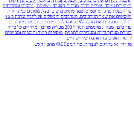
מז׳ווז׳ין או בתרגום לעברית, מחותנים🤵‍♂️👰 מתכון ראש