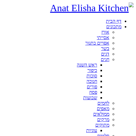
דף הבית
מתכונים
אורז
אסייתי
אפויים בתנור
בשר
דגים
חגים
ראש השנה
כיפור
סוכות
חנוכה
פורים
פסח
שבועות
לחמים
מאפים
ממולאים
מרקים
מתוקים
עוגיות
סלטים