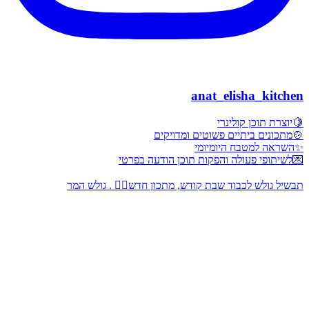
anat_elisha_kitchen
🍋יוצרת תוכן קולינרי
🍲מתכונים ביתיים פשוטים ומדויקים
✨השראה למטבח היומיומי
💌לשיתופי פעולה והפקות תוכן הודעה בפרטי
תבשיל גולש לכבוד שבת קודש, מתכון חדש👇🏻 . גולש המר