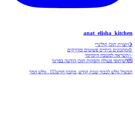
anat_elisha_kitchen
🍋יוצרת תוכן קולינרי
🍲מתכונים ביתיים פשוטים ומדויקים
✨השראה למטבח היומיומי
💌לשיתופי פעולה והפקות תוכן הודעה בפרטי
תבשיל גולש לכבוד שבת קודש, מתכון חדש👇🏻 . גולש המר