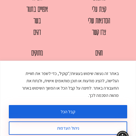
קצת עלי
אפויים בתנור
הסדנאות שלי
בשר
צרו קשר
דגים
חגים
מתוקים
לחמים
סלטים
באתר זה נעשה שימוש בעוגיות/"קוקיז", כדי לשפר את חוויית
מאפים
עוגות
הגלישה, להציג מודעות או תוכן מותאמים אישית, ולנתח את
ממולאים
עוף
התעבורה באתר. לחיצה על קבל הכל או המשך השימוש באתר
מהווה הסכמה לכך.
מרקים
פסטות
קבל הכל
ניהול העדפות
© כל הזכויות שמורות לענת אלישע |
עיצוב ובניית אתר
:
סטודיו דנקו