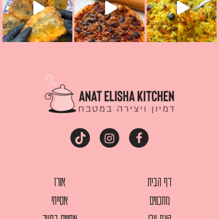
דף הבית
אורז
מתכונים
אסייתי
קצת עלי
אפויים בתנור