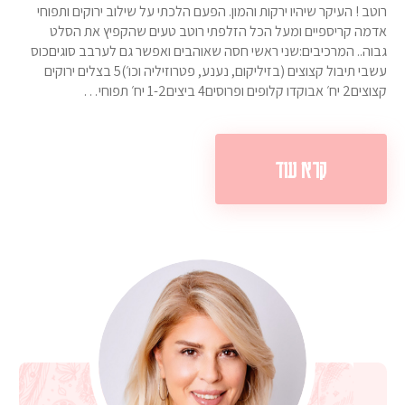
רוטב ! העיקר שיהיו ירקות והמון. הפעם הלכתי על שילוב ירוקים ותפוחי
אדמה קריספיים ומעל הכל הזלפתי רוטב טעים שהקפיץ את הסלט
גבוה.. המרכיבים:שני ראשי חסה שאוהבים ואפשר גם לערבב סוגיםכוס
עשבי תיבול קצוצים (בזיליקום, נענע, פטרוזיליה וכו׳)5 בצלים ירוקים
קצוצים2 יח׳ אבוקדו קלופים ופרוסים4 ביצים1-2 יח׳ תפוחי…
קרא עוד