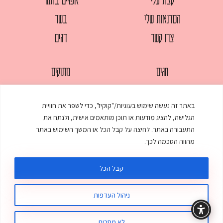
הסדנאות שלי
בשר
צרו קשר
דגים
חגים
מתוקים
לחמים
סלטים
באתר זה נעשה שימוש בעוגיות/"קוקיז", כדי לשפר את חוויית
מאפים
עוגות
הגלישה, להציג מודעות או תוכן מותאמים אישית, ולנתח את
ממולאים
עוף
התעבורה באתר. לחיצה על קבל הכל או המשך השימוש באתר
מהווה הסכמה לכך.
מרקים
פסטות
קבל הכל
ניהול העדפות
© כל הזכויות שמורות לענת אלישע |
עיצוב ובניית אתר
:
סטודיו דנקו
תקנון האתר
מדיניות פרטיות
לא מסכים