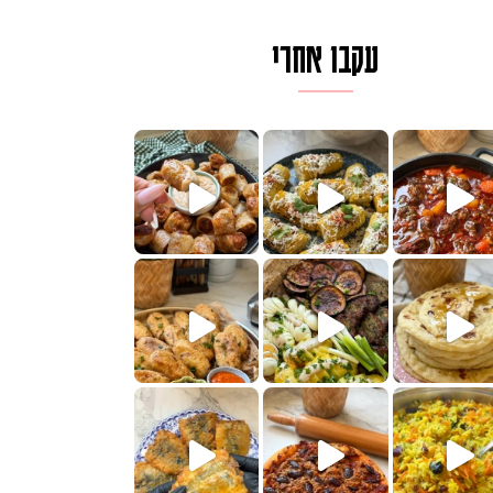
עקבו אחרי
לגרית מעודנת מ
פיים ממכרים שמכינים בכמה דקות עב
הימים, חשבתי מה לחדש לכם ונראה
 בשבילכם? בפ
? ההסבר בסרטו
או בתרגום לעברית, מחותנים
מתכון ראש