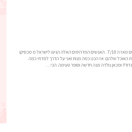
אתמול נפגשתי עם אמא של חייל מקסים שמשרת במילואים מאז ה 7/10 . האנשים המדהימים האלה הגיעו לישראל מ מכסיקו
 האוכל שלהם. אז הכנו כמה מנות ואני על הדרך למדתי כמה
גדוד!! ומכאן נולדה מנה חדשה וסופר טעימה. הכי…