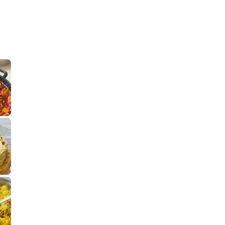
קלחי תירס צרובים על מחבת עם גבינה בו
נשנושי פרגיות קריס
תבשיל גולש לכבוד שבת קודש, מתכון חדש
. גולש המר
לחם מחבת שהוא שילוב של מופלטה וספינז׳, רעיון מעול
פסטל טוניסאי לתשעת 
⁨ סביח מפורק כי צריך לאכול משהו
אז מה
פיצה של תשעת הימים ולמה היא נקראת ככה
אורז יצירתי לתשעת הימים ולכבוד שבת קודש
למתכון
מז׳ווז׳ין 