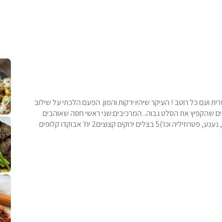
קלחי תירס צרובים על מחבת עם גבינה בולגרית מעודנת מ
נשנושי פרגיות קריספיים ממכרים שמכיני
לחם מחבת שהוא שיל
ת ועם כל רוטב ! העיקר שיהיו ירקות והמון. הפעם הלכתי על שילוב
עים שהקפיץ את הסלט גבוה.. המרכיבים:שני ראשי חסה שאוהבים
פסטל טוניסאי לתשעת הימים, חשבתי מה ל
⁨ סביח מפורק כי צריך לאכול משהו
אז מה בשבילכם? בפ
אורז יצירתי לת
ואפשר גם לערבב סוגיםכוס עשבי תיבול קצוצים (בזיליקום, נענע, פטרוזיליה וכו׳)5 בצלים ירוקים קצוצים2 יח׳ אבוקדו קלופים
פיצה של תשעת הימים ולמה היא נקראת ככה? ההסבר בסרטו
מז׳ווז׳ין או בתרגום לעברית, מח
שייטל מוקפץ עם