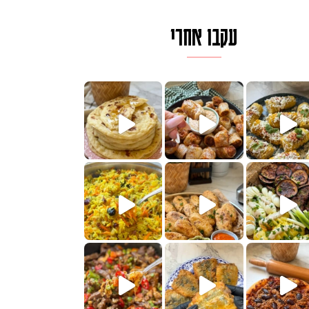
עקבו אחרי
ם בכמה דקות עב
וב של מופלטה וספינז׳, רעיון מעול
חדש לכם ונראה
שעת הימים ולכבוד שבת קודש
למתכון
ותנים
מתכון ראש
 אורז חביתה וירקות, למתכון
. המרכי