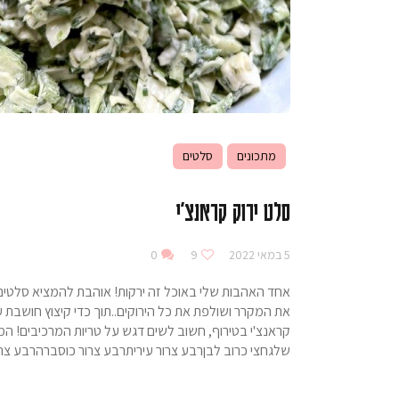
מתכונים
סלטים
סלט ירוק קראנצ'י
5 במאי 2022
9
0
אחד האהבות שלי באוכל זה ירקות! אוהבת להמציא סלטים כ
את המקרר ושולפת את כל הירוקים..תוך כדי קיצוץ חושבת
שלגחצי כרוב לבןרבע צרור עיריתרבע צרור כוסברהרבע צ