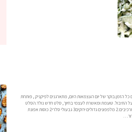
ל הזמן.בוקר של יום העצמאות היום, מתארגנים לפיקניק , פותחת
 על התיבול. טועמת ומאשרת לעצמי בחיוך, סלט חדש נולד.הסלט
קראנצ'י בטירוף, חשוב לשים דגש על טריות המרכיבים! המרכיבים:2 מלפפונים גדולים ירוקים3 גבעולי סלרי2 כוסות אפונת
רור…