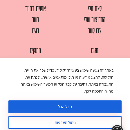
קצת עלי
אפויים בתנור
הסדנאות שלי
בשר
צרו קשר
דגים
חגים
מתוקים
לחמים
סלטים
באתר זה נעשה שימוש בעוגיות/"קוקיז", כדי לשפר את חוויית
מאפים
עוגות
הגלישה, להציג מודעות או תוכן מותאמים אישית, ולנתח את
ממולאים
עוף
התעבורה באתר. לחיצה על קבל הכל או המשך השימוש באתר
מהווה הסכמה לכך.
מרקים
פסטות
קבל הכל
ניהול העדפות
© כל הזכויות שמורות לענת אלישע |
עיצוב ובניית אתר
:
סטודיו דנקו